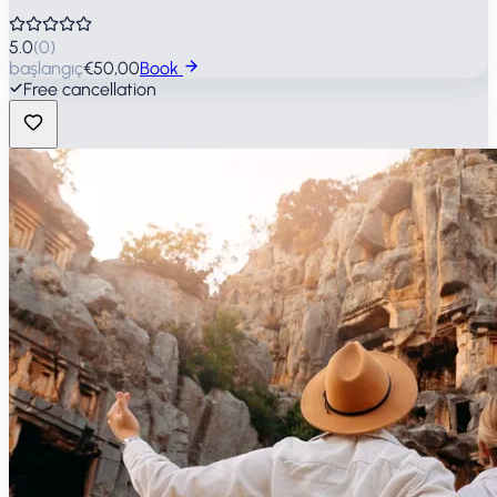
5.0
(
0
)
başlangıç
€50,00
Book
Free cancellation