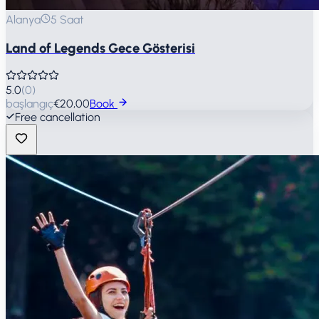
Alanya
5 Saat
Land of Legends Gece Gösterisi
5.0
(
0
)
başlangıç
€20,00
Book
Free cancellation