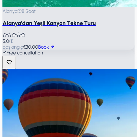
Alanya
8 Saat
Alanya'dan Yeşil Kanyon Tekne Turu
5.0
(
1
)
başlangıç
€30,00
Book
Free cancellation