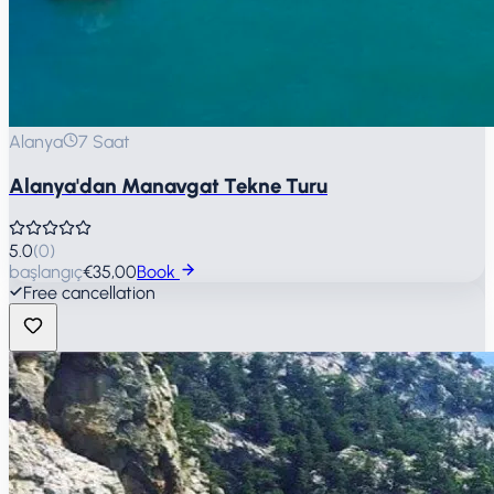
Alanya
7 Saat
Alanya'dan Manavgat Tekne Turu
5.0
(
0
)
başlangıç
€35,00
Book
Free cancellation