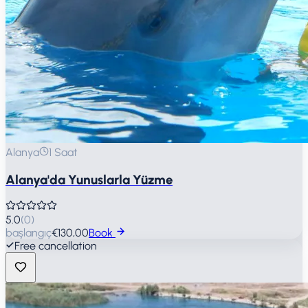
Alanya
1 Saat
Alanya'da Yunuslarla Yüzme
5.0
(
0
)
başlangıç
€130,00
Book
Free cancellation