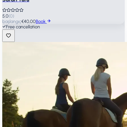
5.0
(
0
)
başlangıç
€40,00
Book
Free cancellation