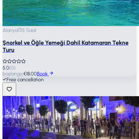
Alanya
5 Saat
Şnorkel ve Öğle Yemeği Dahil Katamaran Tekne
Turu
5.0
(
0
)
başlangıç
€18,00
Book
Free cancellation