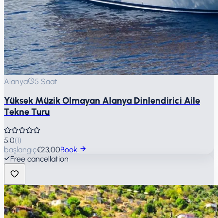
Alanya
5 Saat
Yüksek Müzik Olmayan Alanya Dinlendirici Aile
Tekne Turu
5.0
(
1
)
başlangıç
€23,00
Book
Free cancellation