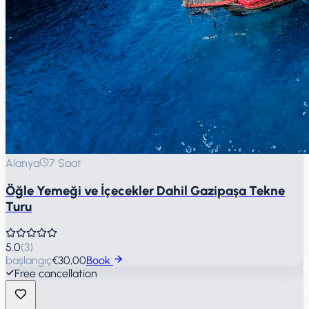
Alanya
7 Saat
Öğle Yemeği ve İçecekler Dahil Gazipaşa Tekne
Turu
5.0
(
3
)
başlangıç
€30,00
Book
Free cancellation