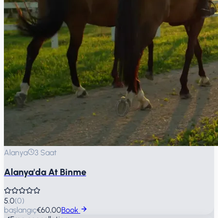
Alanya
3 Saat
Alanya'da At Binme
5.0
(
0
)
başlangıç
€60,00
Book