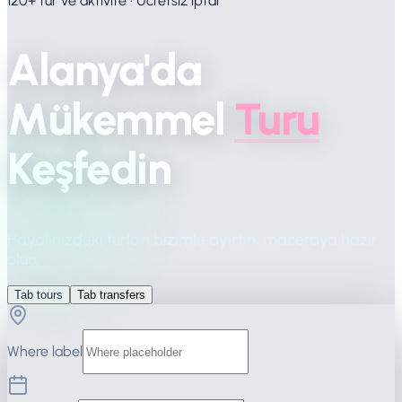
120+ tur ve aktivite · Ücretsiz iptal
Alanya'da
Mükemmel
Turu
Keşfedin
Hayalinizdeki turları bizimle ayırtın, maceraya hazır
olun.
Tab tours
Tab transfers
Where label